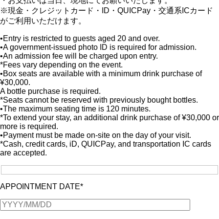
・お支払いは当日、現地にてお願いいたします。
※現金・クレジットカード・ID・QUICPay・交通系ICカード
がご利用いただけます。
•Entry is restricted to guests aged 20 and over.
•A government-issued photo ID is required for admission.
•An admission fee will be charged upon entry.
*Fees vary depending on the event.
•Box seats are available with a minimum drink purchase of
¥30,000.
A bottle purchase is required.
*Seats cannot be reserved with previously bought bottles.
•The maximum seating time is 120 minutes.
*To extend your stay, an additional drink purchase of ¥30,000 or
more is required.
•Payment must be made on-site on the day of your visit.
*Cash, credit cards, iD, QUICPay, and transportation IC cards
are accepted.
APPOINTMENT DATE*