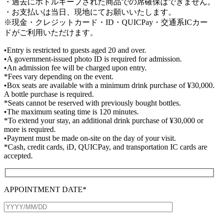
・過去にボトルキープされた商品での席確保はできません。
・お支払いは当日、現地にてお願いいたします。
※現金・クレジットカード・ID・QUICPay・交通系ICカー
ドがご利用いただけます。
•Entry is restricted to guests aged 20 and over.
•A government-issued photo ID is required for admission.
•An admission fee will be charged upon entry.
*Fees vary depending on the event.
•Box seats are available with a minimum drink purchase of ¥30,000.
A bottle purchase is required.
*Seats cannot be reserved with previously bought bottles.
•The maximum seating time is 120 minutes.
*To extend your stay, an additional drink purchase of ¥30,000 or
more is required.
•Payment must be made on-site on the day of your visit.
*Cash, credit cards, iD, QUICPay, and transportation IC cards are
accepted.
APPOINTMENT DATE*