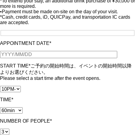
*To extend your stay, an additional drink purchase of ¥30,000 or
more is required.
•Payment must be made on-site on the day of your visit.
*Cash, credit cards, iD, QUICPay, and transportation IC cards
are accepted.
APPOINTMENT DATE*
START TIME*
ご予約の開始時間は、イベントの開始時間以降
よりお選びください。
Please select a start time after the event opens.
TIME*
NUMBER OF PEOPLE*