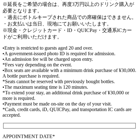
※延長をご希望の場合は、再度3万円以上のドリンク購入が
必要となります。
・過去にボトルキープされた商品での席確保はできません。
・お支払いは当日、現地にてお願いいたします。
※現金・クレジットカード・ID・QUICPay・交通系ICカー
ドがご利用いただけます。
•Entry is restricted to guests aged 20 and over.
•A government-issued photo ID is required for admission.
•An admission fee will be charged upon entry.
*Fees vary depending on the event.
•Box seats are available with a minimum drink purchase of ¥30,000.
A bottle purchase is required.
*Seats cannot be reserved with previously bought bottles.
•The maximum seating time is 120 minutes.
*To extend your stay, an additional drink purchase of ¥30,000 or
more is required.
•Payment must be made on-site on the day of your visit.
*Cash, credit cards, iD, QUICPay, and transportation IC cards are
accepted.
APPOINTMENT DATE*