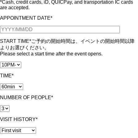
*Cash, credit cards, iD, QUICPay, and transportation IC cards
are accepted.
APPOINTMENT DATE*
START TIME*
ご予約の開始時間は、イベントの開始時間以降
よりお選びください。
Please select a start time after the event opens.
TIME*
NUMBER OF PEOPLE*
VISIT HISTORY*