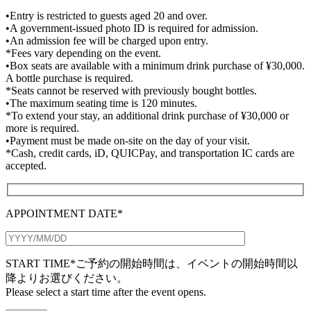
•Entry is restricted to guests aged 20 and over.
•A government-issued photo ID is required for admission.
•An admission fee will be charged upon entry.
*Fees vary depending on the event.
•Box seats are available with a minimum drink purchase of ¥30,000.
A bottle purchase is required.
*Seats cannot be reserved with previously bought bottles.
•The maximum seating time is 120 minutes.
*To extend your stay, an additional drink purchase of ¥30,000 or
more is required.
•Payment must be made on-site on the day of your visit.
*Cash, credit cards, iD, QUICPay, and transportation IC cards are
accepted.
APPOINTMENT DATE*
START TIME*
ご予約の開始時間は、イベントの開始時間以
降よりお選びください。
Please select a start time after the event opens.