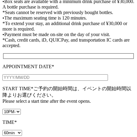
•Box seats are available with a minimum drink purchase of ¥30,000.
A bottle purchase is required.
*Seats cannot be reserved with previously bought bottles.
•The maximum seating time is 120 minutes.
*To extend your stay, an additional drink purchase of ¥30,000 or
more is required.
•Payment must be made on-site on the day of your visit.
*Cash, credit cards, iD, QUICPay, and transportation IC cards are
accepted.
APPOINTMENT DATE*
START TIME*
ご予約の開始時間は、イベントの開始時間以
降よりお選びください。
Please select a start time after the event opens.
TIME*