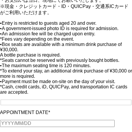
・お支払いは当日、現地にてお願いいたします。
※現金・クレジットカード・ID・QUICPay・交通系ICカード
がご利用いただけます。
•Entry is restricted to guests aged 20 and over.
•A government-issued photo ID is required for admission.
•An admission fee will be charged upon entry.
*Fees vary depending on the event.
•Box seats are available with a minimum drink purchase of
¥30,000.
A bottle purchase is required.
*Seats cannot be reserved with previously bought bottles.
•The maximum seating time is 120 minutes.
*To extend your stay, an additional drink purchase of ¥30,000 or
more is required.
•Payment must be made on-site on the day of your visit.
*Cash, credit cards, iD, QUICPay, and transportation IC cards
are accepted.
APPOINTMENT DATE*