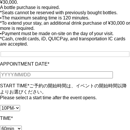
¥30,000.
A bottle purchase is required.
*Seats cannot be reserved with previously bought bottles.
•The maximum seating time is 120 minutes.
*To extend your stay, an additional drink purchase of ¥30,000 or
more is required.
•Payment must be made on-site on the day of your visit.
*Cash, credit cards, iD, QUICPay, and transportation IC cards
are accepted.
APPOINTMENT DATE*
START TIME*
ご予約の開始時間は、イベントの開始時間以降
よりお選びください。
Please select a start time after the event opens.
TIME*