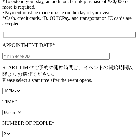
*To extend your stay, an additional drink purchase of ¥30,000 or
more is required.
•Payment must be made on-site on the day of your visit.
*Cash, credit cards, iD, QUICPay, and transportation IC cards are
accepted.
APPOINTMENT DATE*
START TIME*
ご予約の開始時間は、イベントの開始時間以
降よりお選びください。
Please select a start time after the event opens.
TIME*
NUMBER OF PEOPLE*