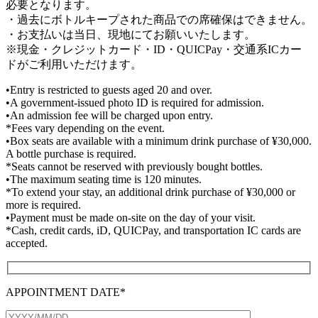
必要となります。
・過去にボトルキープされた商品での席確保はできません。
・お支払いは当日、現地にてお願いいたします。
※現金・クレジットカード・ID・QUICPay・交通系ICカー
ドがご利用いただけます。
•Entry is restricted to guests aged 20 and over.
•A government-issued photo ID is required for admission.
•An admission fee will be charged upon entry.
*Fees vary depending on the event.
•Box seats are available with a minimum drink purchase of ¥30,000.
A bottle purchase is required.
*Seats cannot be reserved with previously bought bottles.
•The maximum seating time is 120 minutes.
*To extend your stay, an additional drink purchase of ¥30,000 or
more is required.
•Payment must be made on-site on the day of your visit.
*Cash, credit cards, iD, QUICPay, and transportation IC cards are
accepted.
APPOINTMENT DATE*