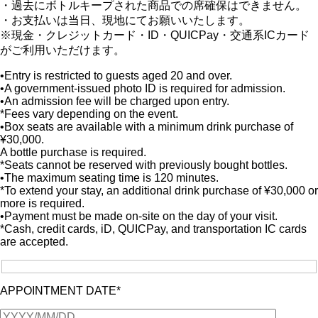
・過去にボトルキープされた商品での席確保はできません。
・お支払いは当日、現地にてお願いいたします。
※現金・クレジットカード・ID・QUICPay・交通系ICカード
がご利用いただけます。
•Entry is restricted to guests aged 20 and over.
•A government-issued photo ID is required for admission.
•An admission fee will be charged upon entry.
*Fees vary depending on the event.
•Box seats are available with a minimum drink purchase of
¥30,000.
A bottle purchase is required.
*Seats cannot be reserved with previously bought bottles.
•The maximum seating time is 120 minutes.
*To extend your stay, an additional drink purchase of ¥30,000 or
more is required.
•Payment must be made on-site on the day of your visit.
*Cash, credit cards, iD, QUICPay, and transportation IC cards
are accepted.
APPOINTMENT DATE*