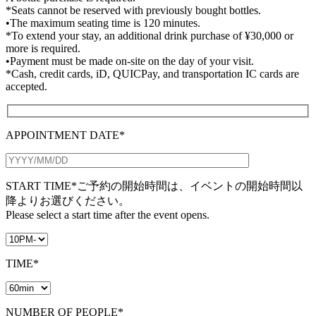
*Seats cannot be reserved with previously bought bottles.
•The maximum seating time is 120 minutes.
*To extend your stay, an additional drink purchase of ¥30,000 or
more is required.
•Payment must be made on-site on the day of your visit.
*Cash, credit cards, iD, QUICPay, and transportation IC cards are
accepted.
APPOINTMENT DATE*
START TIME*
ご予約の開始時間は、イベントの開始時間以
降よりお選びください。
Please select a start time after the event opens.
TIME*
NUMBER OF PEOPLE*