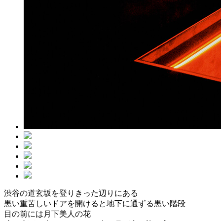
渋谷の道玄坂を登りきった辺りにある
黒い重苦しいドアを開けると地下に通ずる黒い階段
目の前には月下美人の花