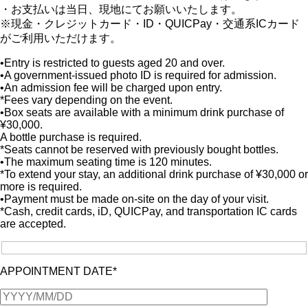
・お支払いは当日、現地にてお願いいたします。
※現金・クレジットカード・ID・QUICPay・交通系ICカード
がご利用いただけます。
•Entry is restricted to guests aged 20 and over.
•A government-issued photo ID is required for admission.
•An admission fee will be charged upon entry.
*Fees vary depending on the event.
•Box seats are available with a minimum drink purchase of
¥30,000.
A bottle purchase is required.
*Seats cannot be reserved with previously bought bottles.
•The maximum seating time is 120 minutes.
*To extend your stay, an additional drink purchase of ¥30,000 or
more is required.
•Payment must be made on-site on the day of your visit.
*Cash, credit cards, iD, QUICPay, and transportation IC cards
are accepted.
APPOINTMENT DATE*